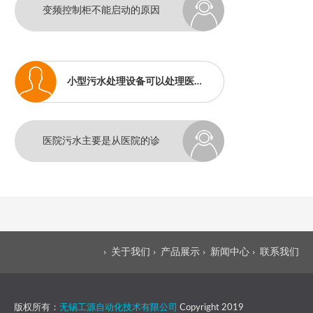
变频控制柜不能启动的原因
有归纳有以下几个：一：PLC
程序丢失，没有驱动输出；
小型污水处理设备可以处理医院污水吗？
医院污水主要是从医院的诊
疗室、化验室、病房、洗衣
房、X片照相室和手术室等排
放的污水，其污水来源及成
关于我们
产品展示
新闻中心
联系我们
分十分复杂，医院污水中含
有大量的病原细菌，病毒和
版权所有：
无锡工源自动化技术有限公司
Copyright 2019
化学药剂，具有空间污染、